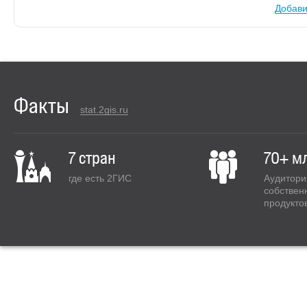
Добави
Факты
stat.2gis.ru
7 стран
70+ м
где есть 2ГИС
Аудитори
собствен
продукто